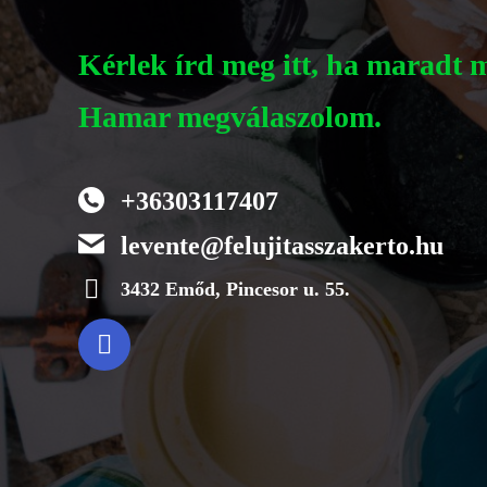
Kérlek írd meg itt, ha maradt 
Hamar megválaszolom.
+36303117407
levente@felujitasszakerto.hu
3432 Emőd, Pincesor u. 55.