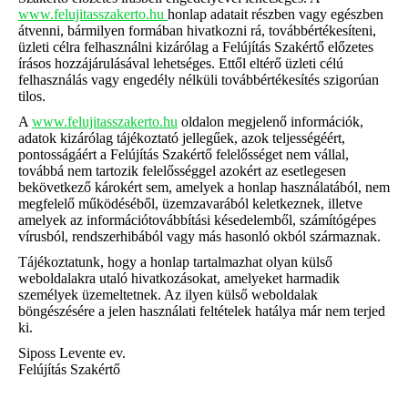
www.felujitasszakerto.hu
honlap adatait részben vagy egészben
átvenni, bármilyen formában hivatkozni rá, továbbértékesíteni,
üzleti célra felhasználni kizárólag a Felújítás Szakértő előzetes
írásos hozzájárulásával lehetséges. Ettől eltérő üzleti célú
felhasználás vagy engedély nélküli továbbértékesítés szigorúan
tilos.
A
www.felujitasszakerto.hu
oldalon megjelenő információk,
adatok kizárólag tájékoztató jellegűek, azok teljességéért,
pontosságáért a Felújítás Szakértő felelősséget nem vállal,
továbbá nem tartozik felelősséggel azokért az esetlegesen
bekövetkező károkért sem, amelyek a honlap használatából, nem
megfelelő működéséből, üzemzavarából keletkeznek, illetve
amelyek az információtovábbítási késedelemből, számítógépes
vírusból, rendszerhibából vagy más hasonló okból származnak.
Tájékoztatunk, hogy a honlap tartalmazhat olyan külső
weboldalakra utaló hivatkozásokat, amelyeket harmadik
személyek üzemeltetnek. Az ilyen külső weboldalak
böngészésére a jelen használati feltételek hatálya már nem terjed
ki.
Siposs Levente ev.
Felújítás Szakértő