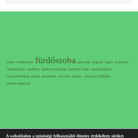
fürdőszoba
festés
festőhenger
gányolás
hogyan
hígító
kivitelező
lakasfelujitas
medence
medence felújítás
medence festés
munkaruházat
munkavédelem
szakik
szeszámok
tervezés
zuhany
zuhanyzó felújítás
épített zuhanyzó
A weboldalon a minőségi felhasználói élmény érdekében sütiket