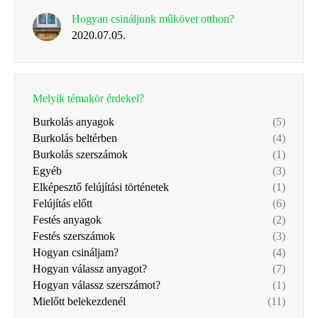
Hogyan csináljunk műkövet otthon?
2020.07.05.
Melyik témakör érdekel?
Burkolás anyagok
(5)
Burkolás beltérben
(4)
Burkolás szerszámok
(1)
Egyéb
(3)
Elképesztő felújítási történetek
(1)
Felújítás előtt
(6)
Festés anyagok
(2)
Festés szerszámok
(3)
Hogyan csináljam?
(4)
Hogyan válassz anyagot?
(7)
Hogyan válassz szerszámot?
(1)
Mielőtt belekezdenél
(11)