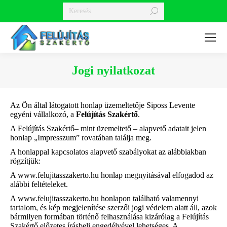
Search:
Jogi nyilatkozat
You are here:
Az Ön által látogatott honlap üzemeltetője Siposs Levente
egyéni vállalkozó, a
Felújítás Szakértő
.
A Felújítás Szakértő– mint üzemeltető – alapvető adatait jelen
honlap „Impresszum” rovatában találja meg.
A honlappal kapcsolatos alapvető szabályokat az alábbiakban
rögzítjük:
A www.felujitasszakerto.hu honlap megnyitásával elfogadod az
alábbi feltételeket.
A www.felujitasszakerto.hu honlapon található valamennyi
tartalom, és kép megjelenítése szerzői jogi védelem alatt áll, azok
bármilyen formában történő felhasználása kizárólag a Felújítás
Szakértő előzetes írásbeli engedélyével lehetséges. A