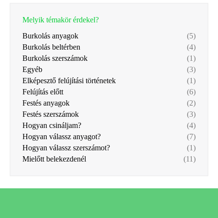
Melyik témakör érdekel?
Burkolás anyagok
(5)
Burkolás beltérben
(4)
Burkolás szerszámok
(1)
Egyéb
(3)
Elképesztő felújítási történetek
(1)
Felújítás előtt
(6)
Festés anyagok
(2)
Festés szerszámok
(3)
Hogyan csináljam?
(4)
Hogyan válassz anyagot?
(7)
Hogyan válassz szerszámot?
(1)
Mielőtt belekezdenél
(11)