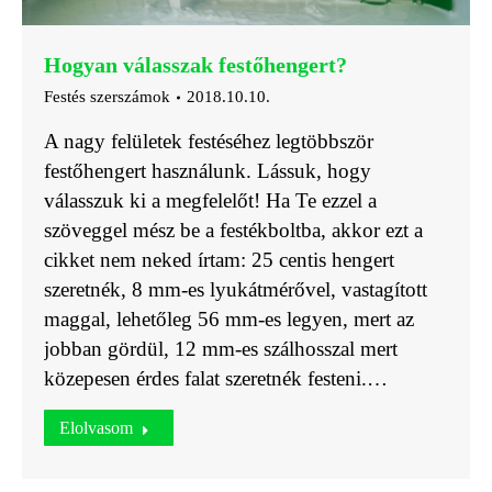
Hogyan válasszak festőhengert?
Festés szerszámok
2018.10.10.
A nagy felületek festéséhez legtöbbször
festőhengert használunk. Lássuk, hogy
válasszuk ki a megfelelőt! Ha Te ezzel a
szöveggel mész be a festékboltba, akkor ezt a
cikket nem neked írtam: 25 centis hengert
szeretnék, 8 mm-es lyukátmérővel, vastagított
maggal, lehetőleg 56 mm-es legyen, mert az
jobban gördül, 12 mm-es szálhosszal mert
közepesen érdes falat szeretnék festeni.…
Elolvasom