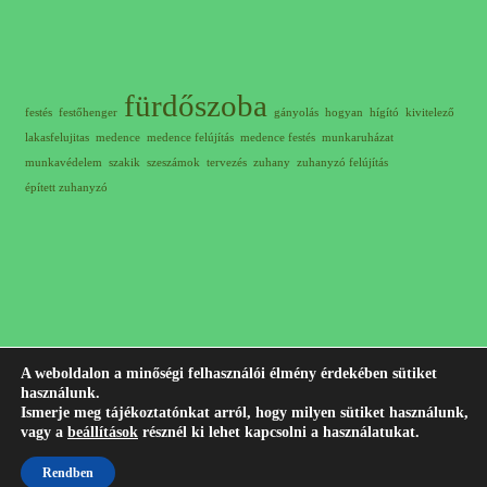
fürdőszoba
festés
festőhenger
gányolás
hogyan
hígító
kivitelező
lakasfelujitas
medence
medence felújítás
medence festés
munkaruházat
munkavédelem
szakik
szeszámok
tervezés
zuhany
zuhanyzó felújítás
épített zuhanyzó
A weboldalon a minőségi felhasználói élmény érdekében sütiket
használunk.
© 2012-2023 Minden jog fenntartva! |
+36 30 311 7407
Írj
Ismerje meg tájékoztatónkat arról, hogy milyen sütiket használunk,
vagy a
beállítások
résznél ki lehet kapcsolni a használatukat.
nekem emailt!
Jogi nyilatkozat
|
Adatkezelési tájékoztató
|
Impresszum
Rendben
Készítette:
Szűcs Ádám -
WordPress weboldal készítés