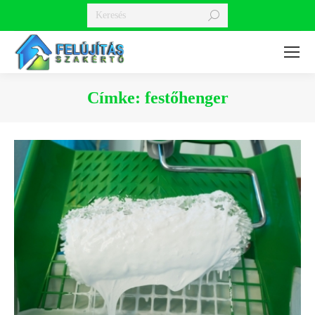
Search:
Címke:
festőhenger
You are here: