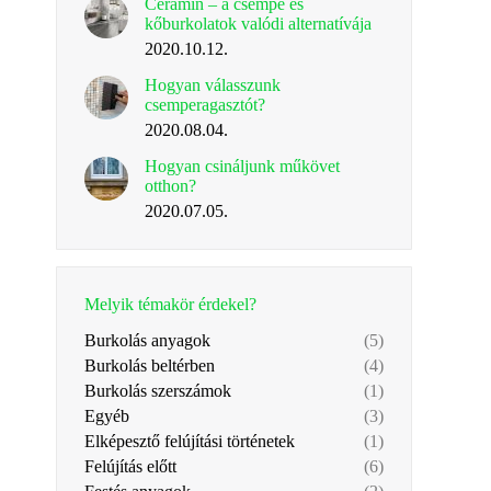
Ceramin – a csempe és
kőburkolatok valódi alternatívája
2020.10.12.
Hogyan válasszunk
csemperagasztót?
2020.08.04.
Hogyan csináljunk műkövet
otthon?
2020.07.05.
Melyik témakör érdekel?
Burkolás anyagok
(5)
Burkolás beltérben
(4)
Burkolás szerszámok
(1)
Egyéb
(3)
Elképesztő felújítási történetek
(1)
Felújítás előtt
(6)