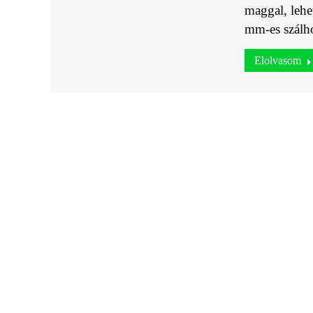
maggal, lehe
mm-es szálho
Elolvasom