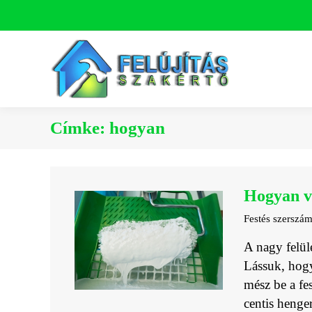
Címke:
hogyan
Hogyan vá
Festés szerszá
A nagy felül
Lássuk, hogy
mész be a fe
centis henge