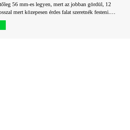
tőleg 56 mm-es legyen, mert az jobban gördül, 12
sszal mert közepesen érdes falat szeretnék festeni.…