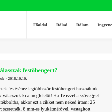
Főoldal
Rólad
Rólam
Ingyen
Főoldal
Rólad
Rólam
Ingyen
lasszak festőhengert?
mok
2018.10.10.
etek festéséhez legtöbbször festőhengert használunk.
 válasszuk ki a megfelelőt! Ha Te ezzel a szöveggel
stékboltba, akkor ezt a cikket nem neked írtam: 25
rt szeretnék, 8 mm-es lyukátmérővel, vastagított