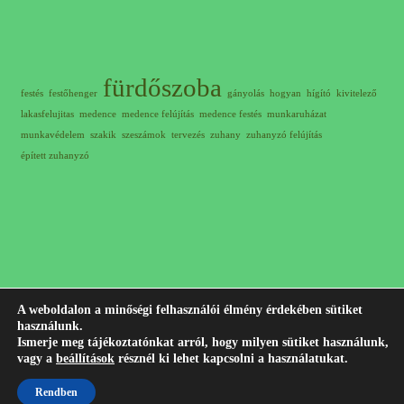
fürdőszoba
festés
festőhenger
gányolás
hogyan
hígító
kivitelező
lakasfelujitas
medence
medence felújítás
medence festés
munkaruházat
munkavédelem
szakik
szeszámok
tervezés
zuhany
zuhanyzó felújítás
épített zuhanyzó
A weboldalon a minőségi felhasználói élmény érdekében sütiket
használunk.
© 2012-2023 Minden jog fenntartva! |
+36 30 311 7407
Írj
Ismerje meg tájékoztatónkat arról, hogy milyen sütiket használunk,
vagy a
beállítások
résznél ki lehet kapcsolni a használatukat.
nekem emailt!
Jogi nyilatkozat
|
Adatkezelési tájékoztató
|
Impresszum
Rendben
Készítette:
Szűcs Ádám -
WordPress weboldal készítés