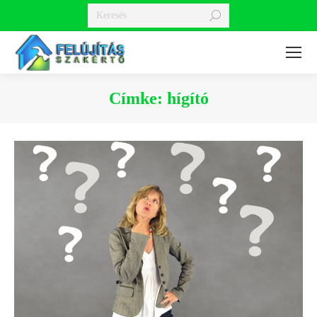
Search:
Címke:
hígító
You are here: