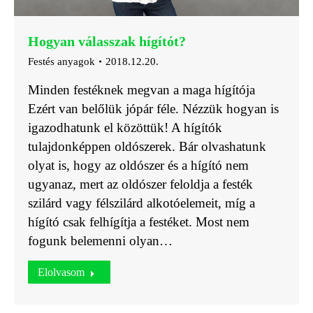
Hogyan válasszak hígítót?
Festés anyagok
2018.12.20.
Minden festéknek megvan a maga hígítója
Ezért van belőlük jópár féle. Nézzük hogyan is
igazodhatunk el közöttük! A hígítók
tulajdonképpen oldószerek. Bár olvashatunk
olyat is, hogy az oldószer és a hígító nem
ugyanaz, mert az oldószer feloldja a festék
szilárd vagy félszilárd alkotóelemeit, míg a
hígító csak felhígítja a festéket. Most nem
fogunk belemenni olyan…
Elolvasom