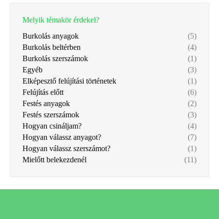
Melyik témakör érdekel?
Burkolás anyagok
(5)
Burkolás beltérben
(4)
Burkolás szerszámok
(1)
Egyéb
(3)
Elképesztő felújítási történetek
(1)
Felújítás előtt
(6)
Festés anyagok
(2)
Festés szerszámok
(3)
Hogyan csináljam?
(4)
Hogyan válassz anyagot?
(7)
Hogyan válassz szerszámot?
(1)
Mielőtt belekezdenél
(11)