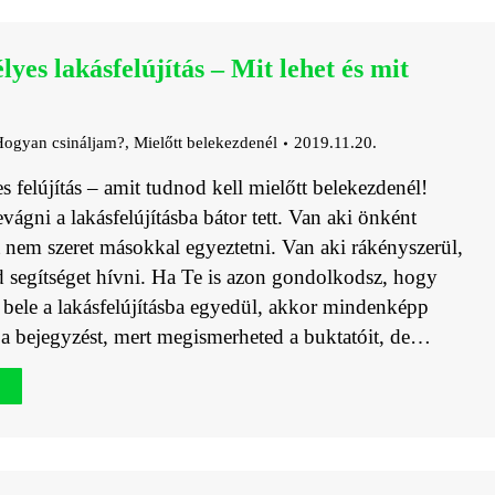
yes lakásfelújítás – Mit lehet és mit
ogyan csináljam?
,
Mielőtt belekezdenél
2019.11.20.
 felújítás – amit tudnod kell mielőtt belekezdenél!
ágni a lakásfelújításba bátor tett. Van aki önként
rt nem szeret másokkal egyeztetni. Van aki rákényszerül,
 segítséget hívni. Ha Te is azon gondolkodsz, hogy
bele a lakásfelújításba egyedül, akkor mindenképp
t a bejegyzést, mert megismerheted a buktatóit, de…