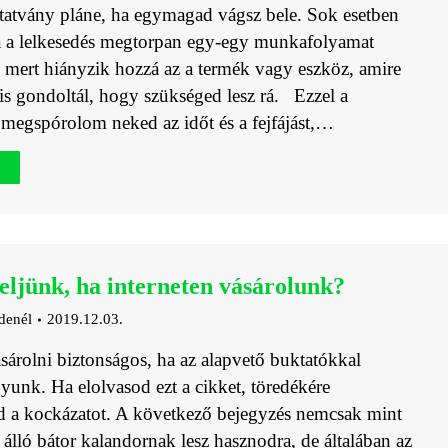
atvány pláne, ha egymagad vágsz bele. Sok esetben
 a lelkesedés megtorpan egy-egy munkafolyamat
, mert hiányzik hozzá az a termék vagy eszköz, amire
is gondoltál, hogy szükséged lesz rá. Ezzel a
 megspórolom neked az időt és a fejfájást,…
eljünk, ha interneten vásárolunk?
denél
2019.12.03.
ásárolni biztonságos, ha az alapvető buktatókkal
gyunk. Ha elolvasod ezt a cikket, töredékére
d a kockázatot. A következő bejegyzés nemcsak mint
tt álló bátor kalandornak lesz hasznodra, de általában az