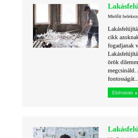
Lakásfelú
Mielőtt belekez
Lakásfelújít
cikk azoknak
fogadjanak va
Lakásfelújítá
örök dilemm
megcsináld. 
fontosságát
Elolvasom
Lakásfel