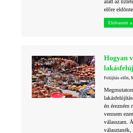
alatt az üzl
előre eldönt
Elolvasom
Hogyan v
lakásfelú
Felújítás előtt
,
M
Megmutatom 
lakásfelújít
én érezném 
vennem ezen
válasszam. Á
választanék