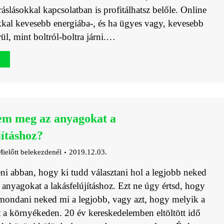
ráslásokkal kapcsolatban is profitálhatsz belőle. Online
kkal kevesebb energiába-, és ha ügyes vagy, kevesebb
ül, mint boltról-boltra járni.…
em meg az anyagokat a
jításhoz?
ielőtt belekezdenél
2019.12.03.
ni abban, hogy ki tudd választani hol a legjobb neked
anyagokat a lakásfelújításhoz. Ezt ne úgy értsd, hogy
ondani neked mi a legjobb, vagy azt, hogy melyik a
t a környékeden. 20 év kereskedelemben eltöltött idő