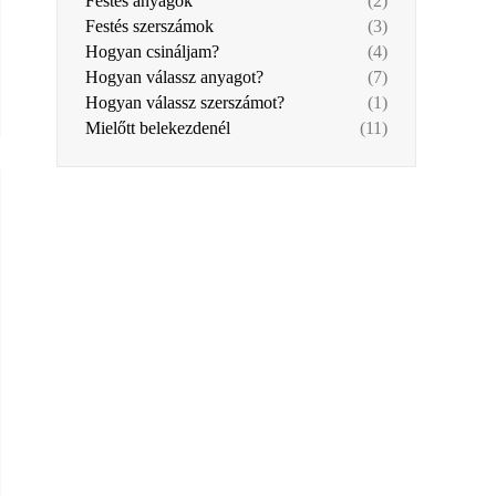
Festés anyagok
(2)
Festés szerszámok
(3)
Hogyan csináljam?
(4)
Hogyan válassz anyagot?
(7)
Hogyan válassz szerszámot?
(1)
Mielőtt belekezdenél
(11)