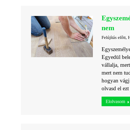
Egyszemél
nem
Felújítás előtt
,
H
Egyszemélyes
Egyedül belev
vállalja, me
mert nem tud
hogyan vágj 
olvasd el ez
Elolvasom