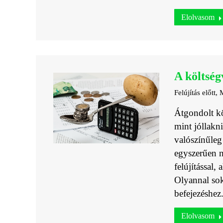
Elolvasom
A költségv
Felújítás előtt
,
M
Átgondolt köl
mint jóllakni
valószínűleg 
egyszerűen n
felújítással,
Olyannal sok
befejezéshez
Elolvasom