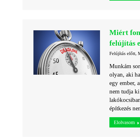
Miért fon
felújítás 
Felújítás előtt
,
M
Munkám során
olyan, aki ha
egy ember, a
nem tudja ki
lakókocsiban 
építkezés ne
Elolvasom