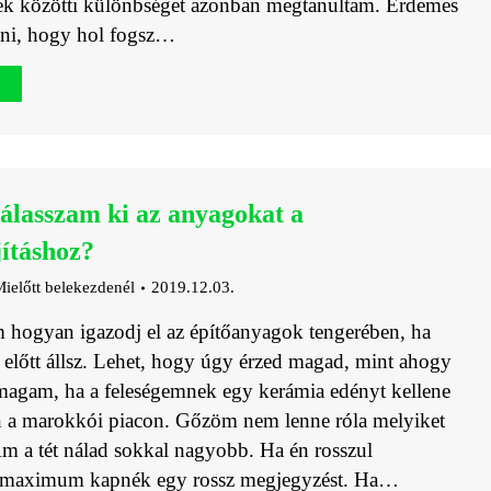
etek közötti különbséget azonban megtanultam. Érdemes
eni, hogy hol fogsz…
álasszam ki az anyagokat a
jításhoz?
ielőtt belekezdenél
2019.12.03.
hogyan igazodj el az építőanyagok tengerében, ha
ás előtt állsz. Lehet, hogy úgy érzed magad, mint ahogy
magam, ha a feleségemnek egy kerámia edényt kellene
 a marokkói piacon. Gőzöm nem lenne róla melyiket
m a tét nálad sokkal nagyobb. Ha én rosszul
, maximum kapnék egy rossz megjegyzést. Ha…