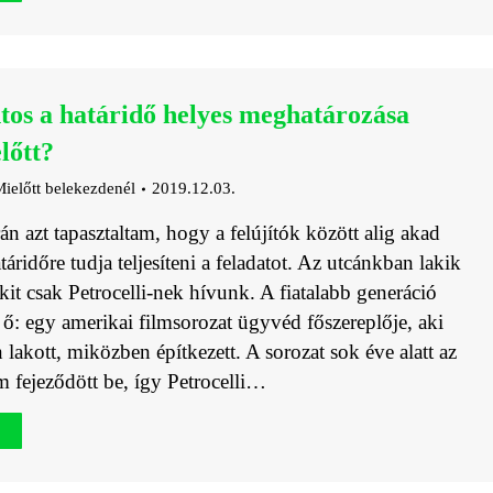
tos a határidő helyes meghatározása
előtt?
ielőtt belekezdenél
2019.12.03.
 azt tapasztaltam, hogy a felújítók között alig akad
táridőre tudja teljesíteni a feladatot. Az utcánkban lakik
kit csak Petrocelli-nek hívunk. A fiatalabb generáció
 ő: egy amerikai filmsorozat ügyvéd főszereplője, aki
lakott, miközben építkezett. A sorozat sok éve alatt az
m fejeződött be, így Petrocelli…