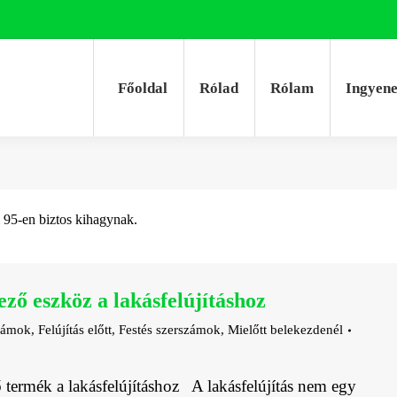
Főoldal
Rólad
Rólam
Ingyen
Főoldal
Rólad
Rólam
Ingyen
l 95-en biztos kihagynak.
ező eszköz a lakásfelújításhoz
zámok
,
Felújítás előtt
,
Festés szerszámok
,
Mielőtt belekezdenél
 termék a lakásfelújításhoz A lakásfelújítás nem egy