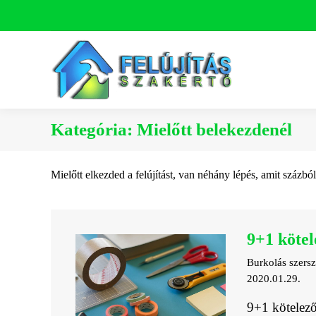
Kategória:
Mielőtt belekezdenél
Mielőtt elkezded a felújítást, van néhány lépés, amit százbó
9+1 kötel
Burkolás szers
2020.01.29.
9+1 kötelező