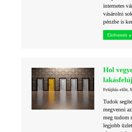
internetes vá
vásárolni so
pénzbe is ker
Elolvasom
Hol vegy
lakásfelú
Felújítás előtt
,
M
Tudok segíte
megvenni az 
meg tudom m
legjobb üzle