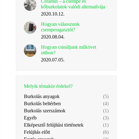
Ceramin – a csempe és
kőburkolatok valódi alternatívája
2020.10.12.
Hogyan válasszunk
csemperagasztót?
2020.08.04.
Hogyan csináljunk műkövet
otthon?
2020.07.05.
Melyik témakör érdekel?
Burkolás anyagok
(5)
Burkolás beltérben
(4)
Burkolás szerszámok
(1)
Egyéb
(3)
Elképesztő felújítási történetek
(1)
Felújítás előtt
(6)