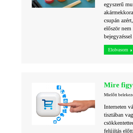
egyszerű mut
akármekkora
csupán azért
először nem 
bejegyzéssel
Elolvasom
Mire figy
Mielőtt belekez
Interneten v
tisztában va
csökkentette
felújítás elő