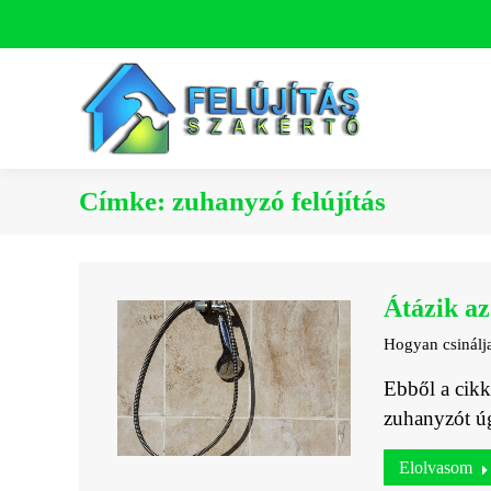
Címke:
zuhanyzó felújítás
Átázik az
Hogyan csinál
Ebből a cikk
zuhanyzót ú
Elolvasom