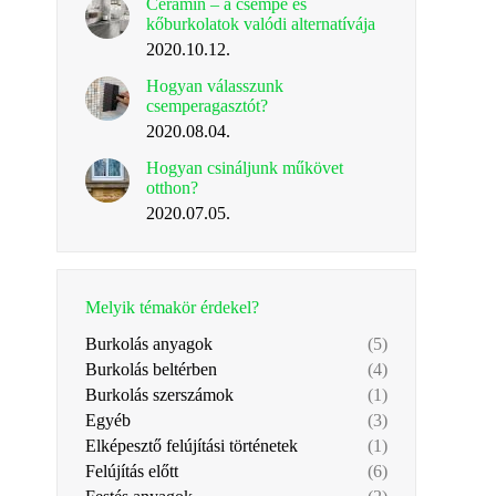
Ceramin – a csempe és
kőburkolatok valódi alternatívája
2020.10.12.
Hogyan válasszunk
csemperagasztót?
2020.08.04.
Hogyan csináljunk műkövet
otthon?
2020.07.05.
Melyik témakör érdekel?
Burkolás anyagok
(5)
Burkolás beltérben
(4)
Burkolás szerszámok
(1)
Egyéb
(3)
Elképesztő felújítási történetek
(1)
Felújítás előtt
(6)