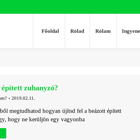
Főoldal
Rólad
Rólam
Ingyen
Főoldal
Rólad
Rólam
Ingyen
 épített zuhanyzó?
jam?
2019.02.11.
ből megtudhatod hogyan újítsd fel a beázott épített
gy, hogy ne kerüljön egy vagyonba