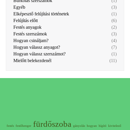
Burkolás szerszámok
(1)
Egyéb
(3)
Elképesztő felújítási történetek
(1)
Felújítás előtt
(6)
Festés anyagok
(2)
Festés szerszámok
(3)
Hogyan csináljam?
(4)
Hogyan válassz anyagot?
(7)
Hogyan válassz szerszámot?
(1)
Mielőtt belekezdenél
(11)
fürdőszoba
festés
festőhenger
gányolás
hogyan
hígító
kivitelező