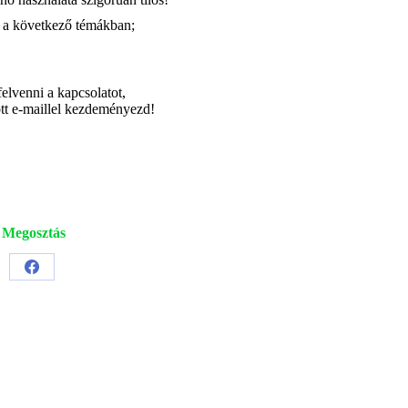
re a következő témákban;
lvenni a kapcsolatot,
ött e-maillel kezdeményezd!
Megosztás
Share
on
Facebook