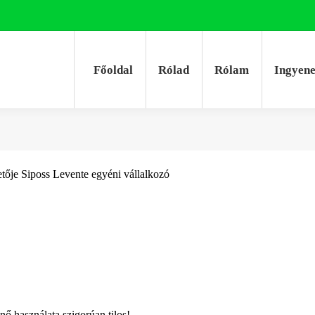
Főoldal
Rólad
Rólam
Ingyen
Főoldal
Rólad
Rólam
Ingyen
tője Siposs Levente egyéni vállalkozó
énő használata szigorúan tilos!