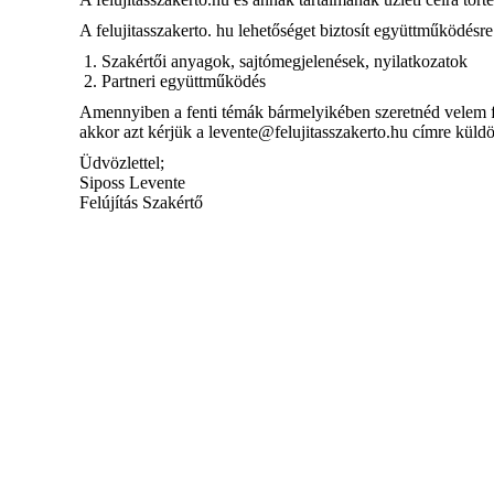
A felujitasszakerto. hu lehetőséget biztosít együttműködés
Szakértői anyagok, sajtómegjelenések, nyilatkozatok
Partneri együttműködés
Amennyiben a fenti témák bármelyikében szeretnéd velem fe
akkor azt kérjük a levente@felujitasszakerto.hu címre küld
Üdvözlettel;
Siposs Levente
Felújítás Szakértő