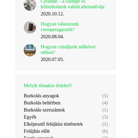
Ceramin – a csempe és
kőburkolatok valódi alternatívája
2020.10.12.
Hogyan válasszunk
csemperagasztót?
2020.08.04.
Hogyan csináljunk műkövet
otthon?
2020.07.05.
Melyik témakör érdekel?
Burkolás anyagok
(5)
Burkolás beltérben
(4)
Burkolás szerszámok
(1)
Egyéb
(3)
Elképesztő felújítási történetek
(1)
Felújítás előtt
(6)