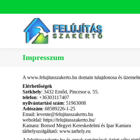
Impresszum
A www.felujitasszakerto.hu domain tulajdonosa és üzemelte
Elérhetőségek
Székhely
: 3432 Emőd, Pincesor u. 55.
telefon
: +36303117407
nyilvántartási szám
: 51963008
Adószám
: 68589226-1-25
Email: levente@felujitasszakerto.hu
weboldal: https://felujitasszakerto.hu/
Kamara: Borsod Megyei Kereskedelmi és Ipar Kamara
tárhelyszolgáltató: www.tarhely.eu
A felujitasszakerto.hu és annak tartalmának üzleti célra tört