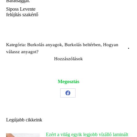
Barátsággal.
Siposs Levente
felújítás szakértő
Kategória:
Burkolás anyagok
,
Burkolás beltérben
,
Hogyan
válassz anyagot?
Hozzászólások
Megosztás
Share
on
Facebook
Legújabb cikkeink
Ezért a világ egyik legjobb vízálló laminált