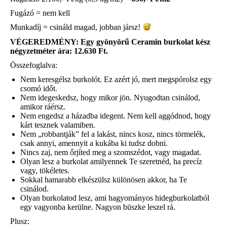
Fugázó = nem kell
Munkadíj = csináld magad, jobban jársz!
VÉGEREDMÉNY: Egy gyönyörű Ceramin burkolat kész
négyzetméter ára: 12.630 Ft.
Összefoglalva:
Nem keresgélsz burkolót. Ez azért jó, mert megspórolsz egy
csomó időt.
Nem idegeskedsz, hogy mikor jön. Nyugodtan csinálod,
amikor ráérsz.
Nem engedsz a házadba idegent. Nem kell aggódnod, hogy
kárt tesznek valamiben.
Nem „robbantják” fel a lakást, nincs kosz, nincs törmelék,
csak annyi, amennyit a kukába ki tudsz dobni.
Nincs zaj, nem őrjíted meg a szomszédot, vagy magadat.
Olyan lesz a burkolat amilyennek Te szeretnéd, ha precíz
vagy, tökéletes.
Sokkal hamarabb elkészülsz különösen akkor, ha Te
csinálod.
Olyan burkolatod lesz, ami hagyományos hidegburkolatból
egy vagyonba kerülne. Nagyon büszke leszel rá.
Plusz: