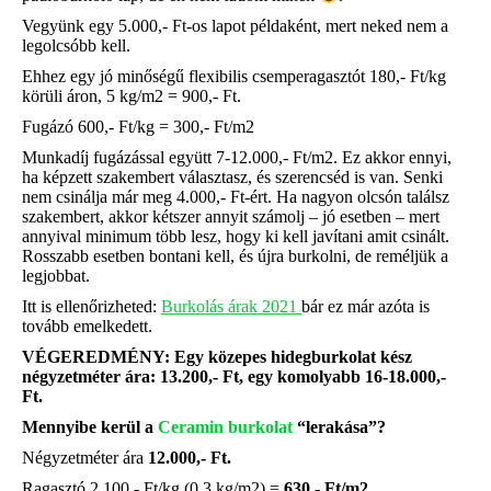
Vegyünk egy 5.000,- Ft-os lapot példaként, mert neked nem a
legolcsóbb kell.
Ehhez egy jó minőségű flexibilis csemperagasztót 180,- Ft/kg
körüli áron, 5 kg/m2 = 900,- Ft.
Fugázó 600,- Ft/kg = 300,- Ft/m2
Munkadíj fugázással együtt 7-12.000,- Ft/m2. Ez akkor ennyi,
ha képzett szakembert választasz, és szerencséd is van. Senki
nem csinálja már meg 4.000,- Ft-ért. Ha nagyon olcsón találsz
szakembert, akkor kétszer annyit számolj – jó esetben – mert
annyival minimum több lesz, hogy ki kell javítani amit csinált.
Rosszabb esetben bontani kell, és újra burkolni, de reméljük a
legjobbat.
Itt is ellenőrizheted:
Burkolás árak 2021
bár ez már azóta is
tovább emelkedett.
VÉGEREDMÉNY: Egy közepes hidegburkolat kész
négyzetméter ára: 13.200,- Ft, egy komolyabb 16-18.000,-
Ft.
Mennyibe kerül a
Ceramin burkolat
“lerakása”?
Négyzetméter ára
12.000,- Ft.
Ragasztó 2.100,- Ft/kg (0,3 kg/m2) =
630,- Ft/m2