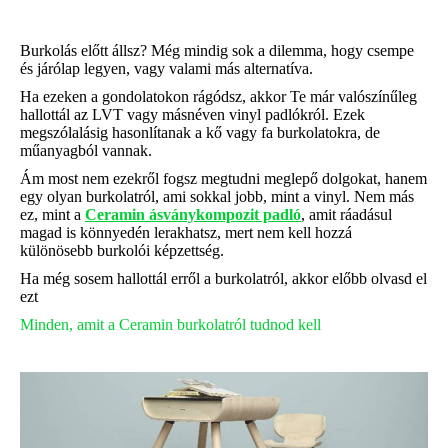
Burkolás előtt állsz? Még mindig sok a dilemma, hogy csempe
és járólap legyen, vagy valami más alternatíva.
Ha ezeken a gondolatokon rágódsz, akkor Te már valószínűleg
hallottál az LVT vagy másnéven vinyl padlókról. Ezek
megszólalásig hasonlítanak a kő vagy fa burkolatokra, de
műanyagból vannak.
Ám most nem ezekről fogsz megtudni meglepő dolgokat, hanem
egy olyan burkolatról, ami sokkal jobb, mint a vinyl. Nem más
ez, mint a
Ceramin ásványkompozit padló
, amit ráadásul
magad is könnyedén lerakhatsz, mert nem kell hozzá
különösebb burkolói képzettség.
Ha még sosem hallottál erről a burkolatról, akkor előbb olvasd el
ezt
Minden, amit a Ceramin burkolatról tudnod kell