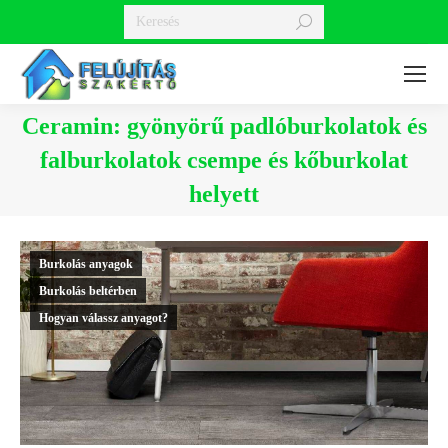
Search:
Ceramin: gyönyörű padlóburkolatok és
falburkolatok csempe és kőburkolat
helyett
You are here:
Burkolás anyagok
Burkolás beltérben
Hogyan válassz anyagot?