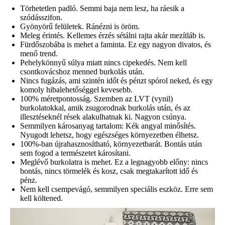
Törhetetlen padló. Semmi baja nem lesz, ha ráesik a
szódásszifon.
Gyönyörű felületek. Ránézni is öröm.
Meleg érintés. Kellemes érzés sétálni rajta akár mezítláb is.
Fürdőszobába is mehet a faminta. Ez egy nagyon divatos, és
menő trend.
Pehelykönnyű súlya miatt nincs cipekedés. Nem kell
csontkovácshoz menned burkolás után.
Nincs fugázás, ami szintén időt és pénzt spórol neked, és egy
komoly hibalehetőséggel kevesebb.
100% méretpontosság. Szemben az LVT (vynil)
burkolatokkal, amik zsugorodnak burkolás után, és az
illesztéseknél rések alakulhatnak ki. Nagyon csúnya.
Semmilyen károsanyag tartalom: Kék angyal minősítés.
Nyugodt lehetsz, hogy egészséges környezetben élhetsz.
100%-ban újrahasznosítható, környezetbarát. Bontás után
sem fogod a természetet károsítani.
Meglévő burkolatra is mehet. Ez a legnagyobb előny: nincs
bontás, nincs törmelék és kosz, csak megtakarított idő és
pénz.
Nem kell csempevágó, semmilyen speciális eszköz. Erre sem
kell költened.