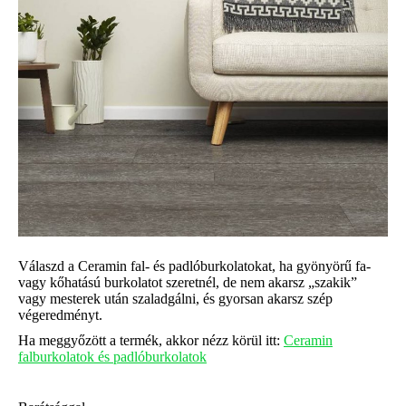
Válaszd a Ceramin fal- és padlóburkolatokat, ha gyönyörű fa-
vagy kőhatású burkolatot szeretnél, de nem akarsz „szakik”
vagy mesterek után szaladgálni, és gyorsan akarsz szép
végeredményt.
Ha meggyőzött a termék, akkor nézz körül itt:
Ceramin
falburkolatok és padlóburkolatok