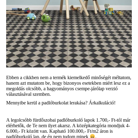
Ebben a cikkben nem a termék kiemelkedő minőségét méltatom,
hanem azt mutatom be, hogy bizonyos esetekben miért lesz ez a
megoldás olcsóbb, a hagyományos csempe-járólap verzió
választásával szemben.
Mennyibe kerül a padlóburkolat lerakása? Árkalkuláció!
A legolcsóbb fürdőszobai padlóburkoló lapok 1.700,- Ft-tól már
elérhetők, de Te nem ilyet akarsz. A középkategória mondjuk 4-
6.000,- Ft között van. Kapható 100.000,- Ft/m2 áron is
padlóburkoló lap, de én nem tudom minek
.