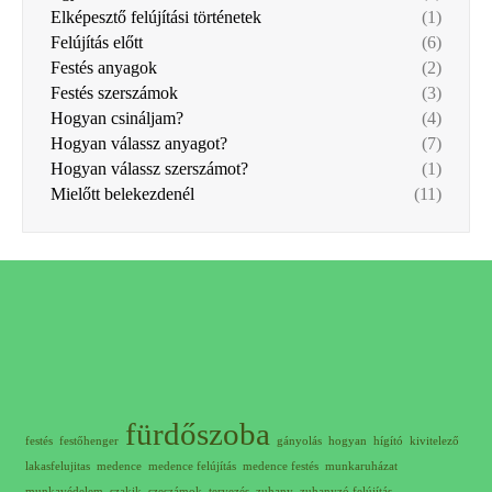
Elképesztő felújítási történetek
(1)
Felújítás előtt
(6)
Festés anyagok
(2)
Festés szerszámok
(3)
Hogyan csináljam?
(4)
Hogyan válassz anyagot?
(7)
Hogyan válassz szerszámot?
(1)
Mielőtt belekezdenél
(11)
fürdőszoba
festés
festőhenger
gányolás
hogyan
hígító
kivitelező
lakasfelujitas
medence
medence felújítás
medence festés
munkaruházat
munkavédelem
szakik
szeszámok
tervezés
zuhany
zuhanyzó felújítás