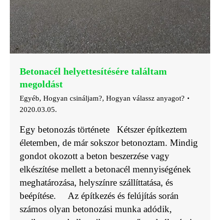
Betonacél helyettesítésére találtam
megoldást
Egyéb
,
Hogyan csináljam?
,
Hogyan válassz anyagot?
2020.03.05.
Egy betonozás története Kétszer építkeztem
életemben, de már sokszor betonoztam. Mindig
gondot okozott a beton beszerzése vagy
elkészítése mellett a betonacél mennyiségének
meghatározása, helyszínre szállíttatása, és
beépítése. Az építkezés és felújítás során
számos olyan betonozási munka adódik,