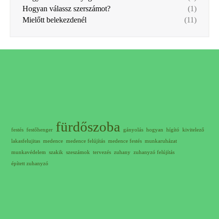
Hogyan válassz szerszámot?
(1)
Mielőtt belekezdenél
(11)
fürdőszoba
festés
festőhenger
gányolás
hogyan
hígító
kivitelező
lakasfelujitas
medence
medence felújítás
medence festés
munkaruházat
munkavédelem
szakik
szeszámok
tervezés
zuhany
zuhanyzó felújítás
épített zuhanyzó