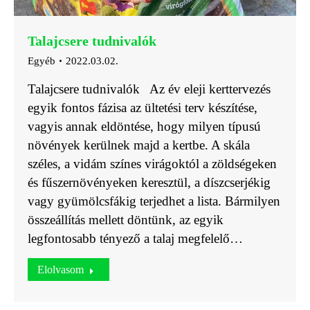
Talajcsere tudnivalók
Egyéb
2022.03.02.
Talajcsere tudnivalók Az év eleji kerttervezés
egyik fontos fázisa az ültetési terv készítése,
vagyis annak eldöntése, hogy milyen típusú
növények kerülnek majd a kertbe. A skála
széles, a vidám színes virágoktól a zöldségeken
és fűszernövényeken keresztül, a díszcserjékig
vagy gyümölcsfákig terjedhet a lista. Bármilyen
összeállítás mellett döntünk, az egyik
legfontosabb tényező a talaj megfelelő…
Elolvasom