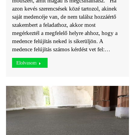
módszert, amit magad is megcsinálhatsz. Ha
azon kevés szerencsések közé tartozol, akinek
saját medencéje van, de nem találsz hozzáértő
szakembert a feladathoz, akkor most
megérkeztél a megfelelő helyre ahhoz, hogy a
medence felújítás neked is sikerüljön. A
medence felújítás számos kérdést vet fel:…
Elolvasom