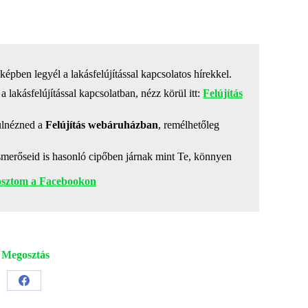
épben legyél a lakásfelújítással kapcsolatos hírekkel.
a lakásfelújítással kapcsolatban, nézz körül itt:
Felújítás
ülnézned a
Felújítás webáruházban
, remélhetőleg
smerőseid is hasonló cipőben járnak mint Te, könnyen
gosztom a Facebookon
Megosztás
Share