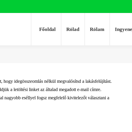
Főoldal
Rólad
Rólam
Ingyen
Főoldal
Rólad
Rólam
Ingyen
t, hogy idegösszeomlás nélkül megvalósítsd a lakásfelújítást.
djük a letöltési linket az általad megadott e-mail címre.
l nagyobb eséllyel fogsz megfelelő kivitelezőt választani a