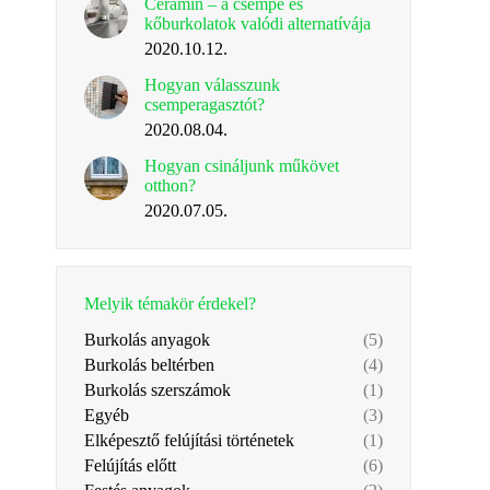
Ceramin – a csempe és
kőburkolatok valódi alternatívája
2020.10.12.
Hogyan válasszunk
csemperagasztót?
2020.08.04.
Hogyan csináljunk műkövet
otthon?
2020.07.05.
Melyik témakör érdekel?
Burkolás anyagok
(5)
Burkolás beltérben
(4)
Burkolás szerszámok
(1)
Egyéb
(3)
Elképesztő felújítási történetek
(1)
Felújítás előtt
(6)