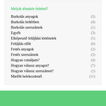
Melyik témakör érdekel?
Burkolás anyagok
(5)
Burkolás beltérben
(4)
Burkolás szerszámok
(1)
Egyéb
(3)
Elképesztő felújítási történetek
(1)
Felújítás előtt
(6)
Festés anyagok
(2)
Festés szerszámok
(3)
Hogyan csináljam?
(4)
Hogyan válassz anyagot?
(7)
Hogyan válassz szerszámot?
(1)
Mielőtt belekezdenél
(11)