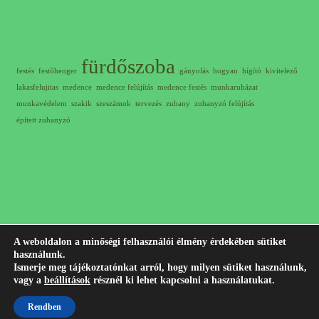
fürdőszoba
festés
festőhenger
gányolás
hogyan
hígító
kivitelező
lakasfelujitas
medence
medence felújítás
medence festés
munkaruházat
munkavédelem
szakik
szeszámok
tervezés
zuhany
zuhanyzó felújítás
épített zuhanyzó
A weboldalon a minőségi felhasználói élmény érdekében sütiket
használunk.
© 2012-2023 Minden jog fenntartva! |
+36 30 311 7407
Írj
Ismerje meg tájékoztatónkat arról, hogy milyen sütiket használunk,
vagy a
beállítások
résznél ki lehet kapcsolni a használatukat.
nekem emailt!
Jogi nyilatkozat
|
Adatkezelési tájékoztató
|
Impresszum
Rendben
Készítette:
Szűcs Ádám -
WordPress weboldal készítés