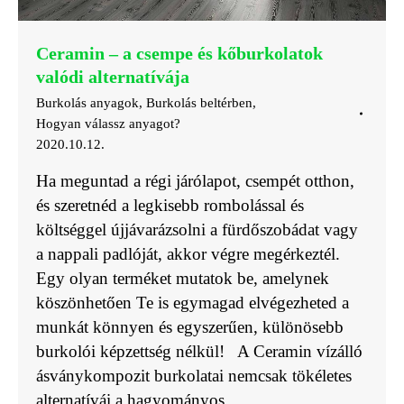
Ceramin – a csempe és kőburkolatok
valódi alternatívája
Burkolás anyagok
,
Burkolás beltérben
,
Hogyan válassz anyagot?
2020.10.12.
Ha meguntad a régi járólapot, csempét otthon,
és szeretnéd a legkisebb rombolással és
költséggel újjávarázsolni a fürdőszobádat vagy
a nappali padlóját, akkor végre megérkeztél.
Egy olyan terméket mutatok be, amelynek
köszönhetően Te is egymagad elvégezheted a
munkát könnyen és egyszerűen, különösebb
burkolói képzettség nélkül! A Ceramin vízálló
ásványkompozit burkolatai nemcsak tökéletes
alternatívái a hagyományos…