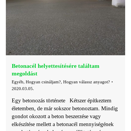
Betonacél helyettesítésére találtam
megoldást
Egyéb
,
Hogyan csináljam?
,
Hogyan válassz anyagot?
2020.03.05.
Egy betonozás története Kétszer építkeztem
életemben, de már sokszor betonoztam. Mindig
gondot okozott a beton beszerzése vagy
elkészítése mellett a betonacél mennyiségének