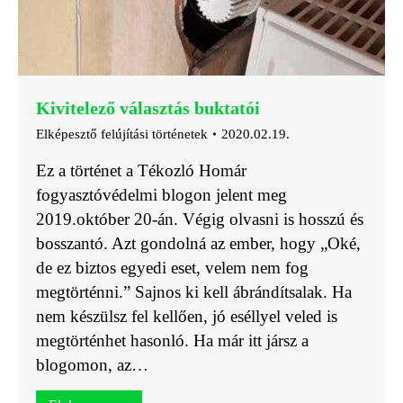
Kivitelező választás buktatói
Elképesztő felújítási történetek
2020.02.19.
Ez a történet a Tékozló Homár
fogyasztóvédelmi blogon jelent meg
2019.október 20-án. Végig olvasni is hosszú és
bosszantó. Azt gondolná az ember, hogy „Oké,
de ez biztos egyedi eset, velem nem fog
megtörténni.” Sajnos ki kell ábrándítsalak. Ha
nem készülsz fel kellően, jó eséllyel veled is
megtörténhet hasonló. Ha már itt jársz a
blogomon, az…