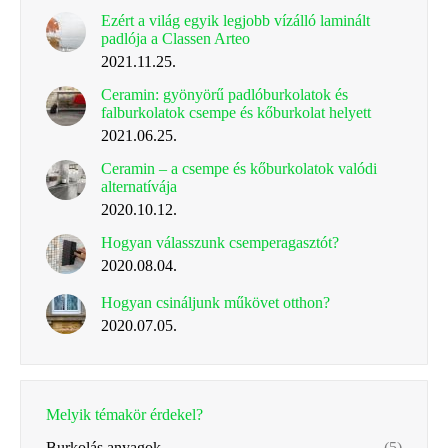
Ezért a világ egyik legjobb vízálló laminált
padlója a Classen Arteo
2021.11.25.
Ceramin: gyönyörű padlóburkolatok és
falburkolatok csempe és kőburkolat helyett
2021.06.25.
Ceramin – a csempe és kőburkolatok valódi
alternatívája
2020.10.12.
Hogyan válasszunk csemperagasztót?
2020.08.04.
Hogyan csináljunk műkövet otthon?
2020.07.05.
Melyik témakör érdekel?
Burkolás anyagok
(5)