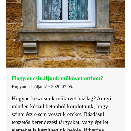
Hogyan csináljunk műkövet otthon?
Hogyan csináljam?
2020.07.05.
Hogyan készítsünk műkövet házilag? Annyi
minden készül betonból körülöttünk, hogy
szinte észre sem vesszük ezeket. Ráadásul
tetszetős berendezési tárgyakat, vagy épület
elemeket is készíthetünk belőle, láthatóvá