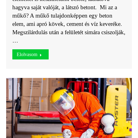
hagyva saját valóját, a látszó betont. Mi az a
műkő? A műkő tulajdonképpen egy beton
elem, ami apró kövek, cement és víz keveréke.
Megszilárdulás után a felületét simára csiszolják,
…
Elolvasom