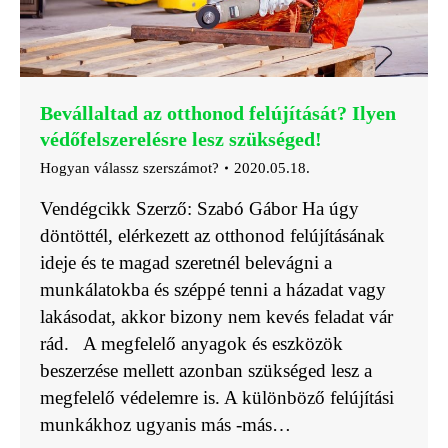
Bevállaltad az otthonod felújítását? Ilyen
védőfelszerelésre lesz szükséged!
Hogyan válassz szerszámot?
2020.05.18.
Vendégcikk Szerző: Szabó Gábor Ha úgy
döntöttél, elérkezett az otthonod felújításának
ideje és te magad szeretnél belevágni a
munkálatokba és széppé tenni a házadat vagy
lakásodat, akkor bizony nem kevés feladat vár
rád. A megfelelő anyagok és eszközök
beszerzése mellett azonban szükséged lesz a
megfelelő védelemre is. A különböző felújítási
munkákhoz ugyanis más -más…