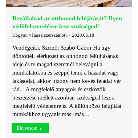
Bevállaltad az otthonod felújítását? Ilyen
védőfelszerelésre lesz szükséged!
Hogyan válassz szerszámot?
2020.05.18.
Vendégcikk Szerző: Szabó Gábor Ha úgy
döntöttél, elérkezett az otthonod felújításának
ideje és te magad szeretnél belevágni a
munkálatokba és széppé tenni a házadat vagy
lakásodat, akkor bizony nem kevés feladat vár
rád. A megfelelő anyagok és eszközök
beszerzése mellett azonban szükséged lesz a
megfelelő védelemre is. A különböző felújítási
munkákhoz ugyanis más -más…
Elolvasom