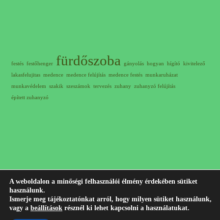
fürdőszoba
festés
festőhenger
gányolás
hogyan
hígító
kivitelező
lakasfelujitas
medence
medence felújítás
medence festés
munkaruházat
munkavédelem
szakik
szeszámok
tervezés
zuhany
zuhanyzó felújítás
épített zuhanyzó
A weboldalon a minőségi felhasználói élmény érdekében sütiket
használunk.
© 2012-2023 Minden jog fenntartva! |
+36 30 311 7407
Írj
Ismerje meg tájékoztatónkat arról, hogy milyen sütiket használunk,
vagy a
beállítások
résznél ki lehet kapcsolni a használatukat.
nekem emailt!