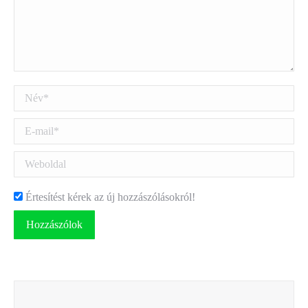
Név *
E-mail *
Weboldal
Értesítést kérek az új hozzászólásokról!
Hozzászólok