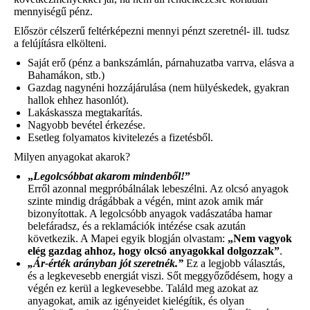
mennyiségű pénz.
Először célszerű feltérképezni mennyi pénzt szeretnél- ill. tudsz
a felújításra elkölteni.
Saját erő (pénz a bankszámlán, párnahuzatba varrva, elásva a
Bahamákon, stb.)
Gazdag nagynéni hozzájárulása (nem hülyéskedek, gyakran
hallok ehhez hasonlót).
Lakáskassza megtakarítás.
Nagyobb bevétel érkezése.
Esetleg folyamatos kivitelezés a fizetésből.
Milyen anyagokat akarok?
„
Legolcsóbbat akarom mindenből!
”
Erről azonnal megpróbálnálak lebeszélni. Az olcsó anyagok
szinte mindig drágábbak a végén, mint azok amik már
bizonyítottak. A legolcsóbb anyagok vadászatába hamar
belefáradsz, és a reklamációk intézése csak azután
következik. A Mapei egyik blogján olvastam:
„Nem vagyok
elég gazdag ahhoz, hogy olcsó anyagokkal dolgozzak”
.
„Ár-érték arányban jót szeretnék.”
Ez a legjobb választás,
és a legkevesebb energiát viszi. Sőt meggyőződésem, hogy a
végén ez kerül a legkevesebbe. Találd meg azokat az
anyagokat, amik az igényeidet kielégítik, és olyan