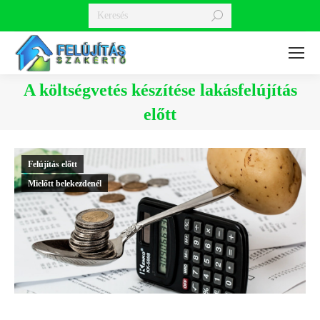
Search:
A költségvetés készítése lakásfelújítás
előtt
You are here:
Felújítás előtt
Mielőtt belekezdenél