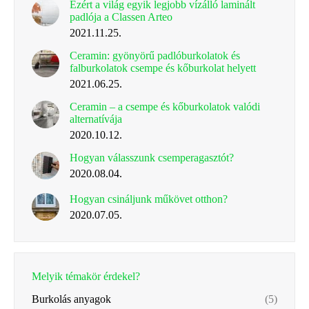
Ezért a világ egyik legjobb vízálló laminált
padlója a Classen Arteo
2021.11.25.
Ceramin: gyönyörű padlóburkolatok és
falburkolatok csempe és kőburkolat helyett
2021.06.25.
Ceramin – a csempe és kőburkolatok valódi
alternatívája
2020.10.12.
Hogyan válasszunk csemperagasztót?
2020.08.04.
Hogyan csináljunk műkövet otthon?
2020.07.05.
Melyik témakör érdekel?
Burkolás anyagok
(5)