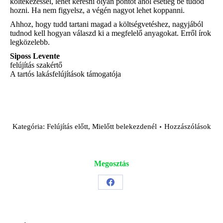
költekezéssel, lehet keresni olyan pontot ahol esetleg be tudod
hozni. Ha nem figyelsz, a végén nagyot lehet koppanni.
Ahhoz, hogy tudd tartani magad a költségvetéshez, nagyjából
tudnod kell hogyan válaszd ki a megfelelő anyagokat. Erről írok
legközelebb.
Siposs Levente
felújítás szakértő
A tartós lakásfelújítások támogatója
Kategória:
Felújítás előtt
,
Mielőtt belekezdenél
Hozzászólások
Megosztás
Share
on
Facebook