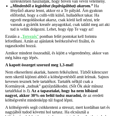
széleskörűen használják, hogy bőven van vevői vélemény.
„Mindenből a legjobbat (legdrágábbat) akarom.”
Ha
fényűző akarsz lenni, akkor ez a Te pályád. Ám gyakran
előfordul, hogy a csilli-villi külső, hulladékot takar. Ha
egyedi megoldásokat akarsz, csak körül kell nézni, tele
vannak a gyártók kreatív anyagokkal, csak találd meg azt aki
tud is velük dolgozni. Lehet, hogy épp Te vagy az!
Ezután a
„Tervezés”
pontban felírt pontokat kell forintra
lefordítani. Aztán az ajánlatok beérkezésével fixálni, és
ragaszkodni hozzá.
Amikor mindent összeadtál, és kijött a végeredmény, akkor van
még hátra egy lépés.
A kapott összeget szorozd meg 1,3-mal!
Nem elkeseríteni akarlak, hanem felkészíteni. Tízből kilencszer
nem sikerül kijönni abból a költségvetésből amit leírnak. Sajnos
kevesen tesznek bele tartalékot. Tartalék nélkül csak a
Kormányok „tudnak” ga(rá)zdálkodni. (Sőt Ők akár mínusz
tartalékkal is J).
Az a tapasztalat, hogy ha nem hibázol
nagyot, akkor 30%-on belül tudsz maradni,
de az eredeti
költségvetést mindenképp túl fogod lépni.
A költségvetés segít csökkenteni a stresszt, mert kordában tart és
nagyjából tudod követni hol tartasz. Ha elcsúsztál a