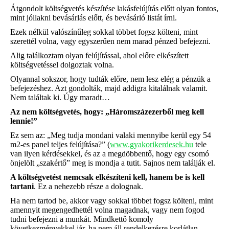
Átgondolt költségvetés készítése lakásfelújítás előtt olyan fontos,
mint jóllakni bevásárlás előtt, és bevásárló listát írni.
Ezek nélkül valószínűleg sokkal többet fogsz költeni, mint
szerettél volna, vagy egyszerűen nem marad pénzed befejezni.
Alig találkoztam olyan felújítással, ahol előre elkészített
költségvetéssel dolgoztak volna.
Olyannal sokszor, hogy tudták előre, nem lesz elég a pénzük a
befejezéshez. Azt gondolták, majd addigra kitalálnak valamit.
Nem találtak ki. Úgy maradt…
Az nem költségvetés, hogy: „Háromszázezerből meg kell
lennie!”
Ez sem az: „Meg tudja mondani valaki mennyibe kerül egy 54
m2-es panel teljes felújítása?” (
www.gyakorikerdesek.hu
tele
van ilyen kérdésekkel, és az a megdöbbentő, hogy egy csomó
önjelölt „szakértő” meg is mondja a tutit. Sajnos nem találják el.
A költségvetést nemcsak elkészíteni kell, hanem be is kell
tartani
. Ez a nehezebb része a dolognak.
Ha nem tartod be, akkor vagy sokkal többet fogsz költeni, mint
amennyit megengedhettél volna magadnak, vagy nem fogod
tudni befejezni a munkát. Mindkettő komoly
következményekkel jár, ha nem áll rendelkezésre korlátlan