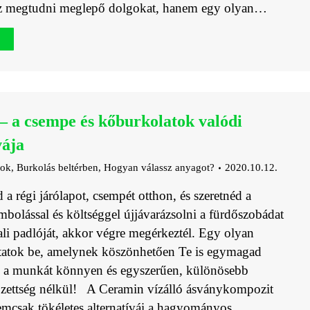
sz megtudni meglepő dolgokat, hanem egy olyan…
 a csempe és kőburkolatok valódi
vája
gok
,
Burkolás beltérben
,
Hogyan válassz anyagot?
2020.10.12.
a régi járólapot, csempét otthon, és szeretnéd a
mbolással és költséggel újjávarázsolni a fürdőszobádat
li padlóját, akkor végre megérkeztél. Egy olyan
tatok be, amelynek köszönhetően Te is egymagad
d a munkát könnyen és egyszerűen, különösebb
pzettség nélkül! A Ceramin vízálló ásványkompozit
emcsak tökéletes alternatívái a hagyományos…