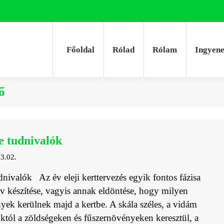
Főoldal
Rólad
Rólam
Ingyen
Főoldal
Rólad
Rólam
Ingyen
ő
e tudnivalók
3.02.
dnivalók Az év eleji kerttervezés egyik fontos fázisa
erv készítése, vagyis annak eldöntése, hogy milyen
yek kerülnek majd a kertbe. A skála széles, a vidám
októl a zöldségeken és fűszernövényeken keresztül, a