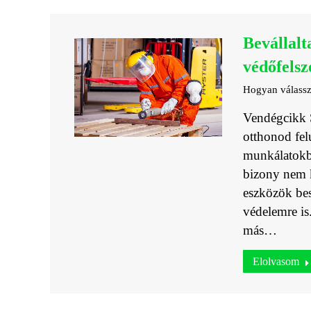
Bevállalt
védőfelsz
Hogyan válassz
Vendégcikk S
otthonod felú
munkálatokba
bizony nem k
eszközök bes
védelemre is
más…
Elolvasom