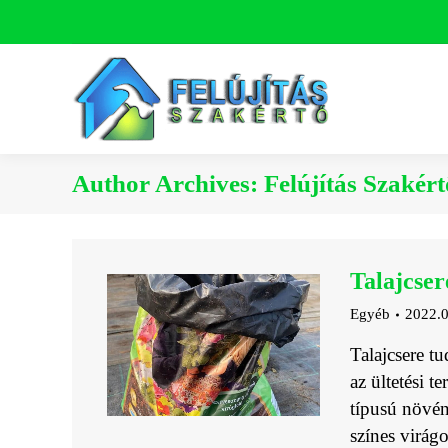
Author Archives:
Felújítás Szakért
Talajcser
Egyéb
2022.0
Talajcsere tu
az ültetési t
típusú növén
színes virág