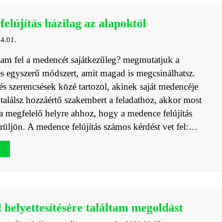
elújítás házilag az alapoktól
4.01.
am fel a medencét sajátkezűleg? megmutatjuk a
s egyszerű módszert, amit magad is megcsinálhatsz.
s szerencsések közé tartozol, akinek saját medencéje
találsz hozzáértő szakembert a feladathoz, akkor most
a megfelelő helyre ahhoz, hogy a medence felújítás
erüljön. A medence felújítás számos kérdést vet fel:…
 helyettesítésére találtam megoldást