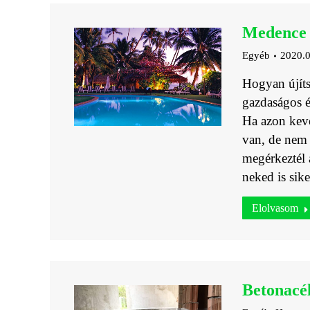
Medence f
Egyéb
2020.0
Hogyan újíts
gazdaságos é
Ha azon kevé
van, de nem 
megérkeztél 
neked is sik
Elolvasom
Betonacél