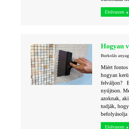
Elolvasom
Hogyan v
Burkolás anya
Miért fontos
hogyan kerül
felváljon? E
nyújtson. Me
azoknak, aki
tudják, hogy
befolyásolja
Elolvasom