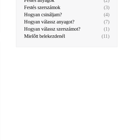
Festés anyagok
(2)
Festés szerszámok
(3)
Hogyan csináljam?
(4)
Hogyan válassz anyagot?
(7)
Hogyan válassz szerszámot?
(1)
Mielőtt belekezdenél
(11)