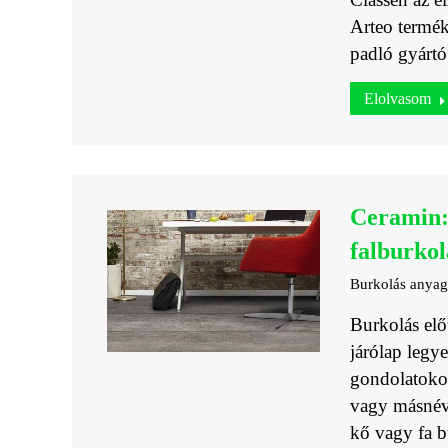
Arteo termék
padló gyártó
Elolvasom
Ceramin:
falburkol
Burkolás anya
Burkolás elő
járólap legy
gondolatokon
vagy másnéve
kő vagy fa 