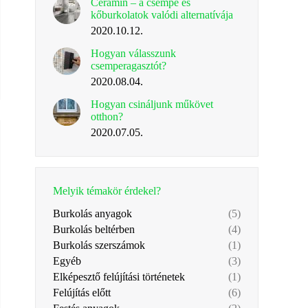
Ceramin – a csempe és
kőburkolatok valódi alternatívája
2020.10.12.
Hogyan válasszunk
csemperagasztót?
2020.08.04.
Hogyan csináljunk műkövet
otthon?
2020.07.05.
Melyik témakör érdekel?
Burkolás anyagok
(5)
Burkolás beltérben
(4)
Burkolás szerszámok
(1)
Egyéb
(3)
Elképesztő felújítási történetek
(1)
Felújítás előtt
(6)