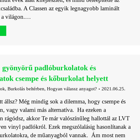
családba. A Classen az egyik legnagyobb laminált
 a világon.…
 gyönyörű padlóburkolatok és
atok csempe és kőburkolat helyett
gok
,
Burkolás beltérben
,
Hogyan válassz anyagot?
2021.06.25.
tt állsz? Még mindig sok a dilemma, hogy csempe és
en, vagy valami más alternatíva. Ha ezeken a
 rágódsz, akkor Te már valószínűleg hallottál az LVT
n vinyl padlókról. Ezek megszólalásig hasonlítanak a
burkolatokra, de műanyagból vannak. Ám most nem