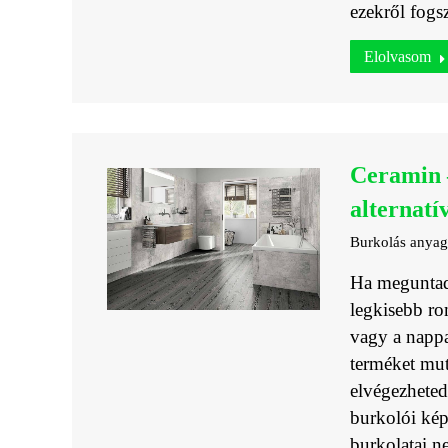
ezekről fog
Elolvasom
Ceramin –
alternatí
Burkolás anya
Ha meguntad 
legkisebb ro
vagy a nappa
terméket mu
elvégezhete
burkolói ké
burkolatai n