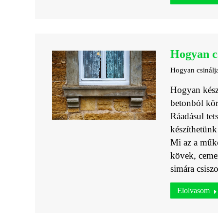
Hogyan c
Hogyan csinál
Hogyan kész
betonból kör
Ráadásul tet
készíthetünk 
Mi az a műk
kövek, cemen
simára csisz
Elolvasom