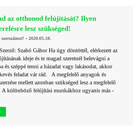
ad az otthonod felújítását? Ilyen
erelésre lesz szükséged!
 szerszámot?
2020.05.18.
zerző: Szabó Gábor Ha úgy döntöttél, elérkezett az
jításának ideje és te magad szeretnél belevágni a
 és széppé tenni a házadat vagy lakásodat, akkor
evés feladat vár rád. A megfelelő anyagok és
zerzése mellett azonban szükséged lesz a megfelelő
. A különböző felújítási munkákhoz ugyanis más -