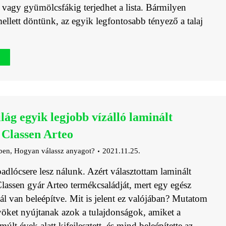
g vagy gyümölcsfákig terjedhet a lista. Bármilyen
mellett döntünk, az egyik legfontosabb tényező a talaj
ilág egyik legjobb vízálló laminált
 Classen Arteo
ben
,
Hogyan válassz anyagot?
2021.11.25.
dlócsere lesz nálunk. Azért választottam laminált
lassen gyár Arteo termékcsaládját, mert egy egész
ál van beleépítve. Mit is jelent ez valójában? Mutatom
öket nyújtanak azok a tulajdonságok, amiket a
múlt évek alatt kifejlesztett, és mind beleépítette az