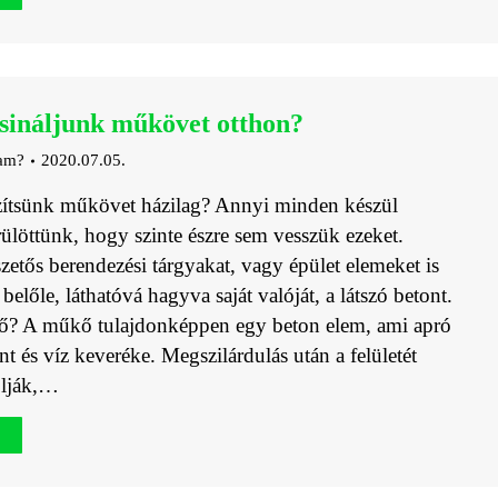
sináljunk műkövet otthon?
jam?
2020.07.05.
ítsünk műkövet házilag? Annyi minden készül
ülöttünk, hogy szinte észre sem vesszük ezeket.
szetős berendezési tárgyakat, vagy épület elemeket is
belőle, láthatóvá hagyva saját valóját, a látszó betont.
ő? A műkő tulajdonképpen egy beton elem, ami apró
t és víz keveréke. Megszilárdulás után a felületét
olják,…