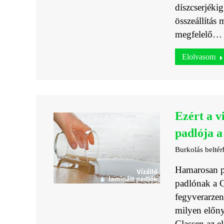
díszcserjéki
összeállítás 
megfelelő…
Elolvasom
Ezért a v
padlója a
Burkolás beltér
Hamarosan pa
padlónak a C
fegyverarzen
milyen előny
Classen az el